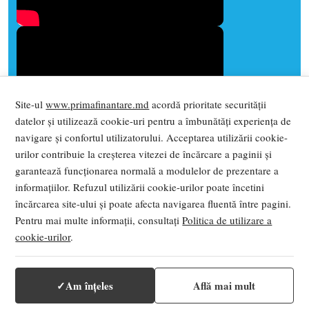
Site-ul
www.primafinantare.md
acordă prioritate securității
datelor și utilizează cookie-uri pentru a îmbunătăți experiența de
navigare și confortul utilizatorului. Acceptarea utilizării cookie-
urilor contribuie la creșterea vitezei de încărcare a paginii și
garantează funcționarea normală a modulelor de prezentare a
informațiilor. Refuzul utilizării cookie-urilor poate încetini
încărcarea site-ului și poate afecta navigarea fluentă între pagini.
Pentru mai multe informații, consultați
Politica de utilizare a
cookie-urilor
.
© 2026 PRIMA FINANȚARE. Toate drepturile
rezervate
Termeni și condiții
|
Politica de Confidentialitate
✓
Am înțeles
Află mai mult