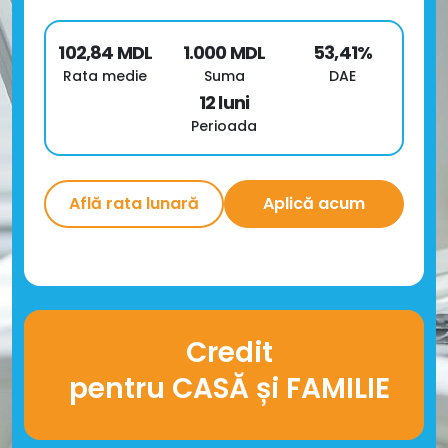
102,84
MDL
1.000
MDL
53,41
%
Rata medie
Suma
DAE
12
luni
Perioada
Află rata lunară
Aplică acum
Credit
pentru CASĂ și FAMILIE