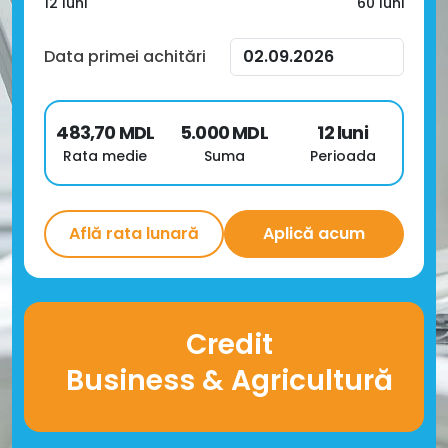
12
luni
60
luni
Data primei achitări
483,70
MDL
5.000
MDL
12
luni
Rata medie
Suma
Perioada
Află rata lunară
Aplică acum
Credit
Business & Agricultură