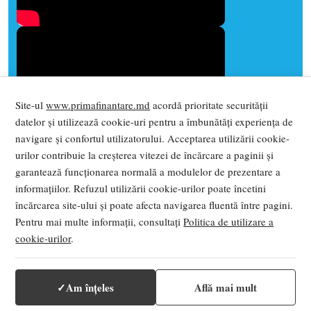
Site-ul
www.primafinantare.md
acordă prioritate securității
datelor și utilizează cookie-uri pentru a îmbunătăți experiența de
navigare și confortul utilizatorului. Acceptarea utilizării cookie-
urilor contribuie la creșterea vitezei de încărcare a paginii și
garantează funcționarea normală a modulelor de prezentare a
informațiilor. Refuzul utilizării cookie-urilor poate încetini
încărcarea site-ului și poate afecta navigarea fluentă între pagini.
Pentru mai multe informații, consultați
Politica de utilizare a
cookie-urilor
.
© 2026 PRIMA FINANȚARE. Toate drepturile
rezervate
Termeni și condiții
|
Politica de Confidentialitate
✓
Am înțeles
Află mai mult